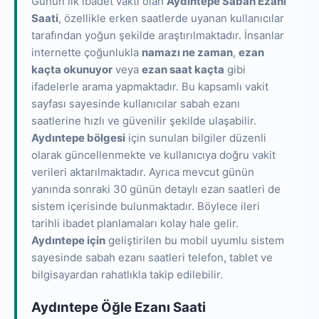
Günün ilk ibadet vakti olan
Aydıntepe Sabah Ezanı
Saati
, özellikle erken saatlerde uyanan kullanıcılar
tarafından yoğun şekilde araştırılmaktadır. İnsanlar
internette çoğunlukla
namazı ne zaman
,
ezan
kaçta okunuyor
veya
ezan saat kaçta
gibi
ifadelerle arama yapmaktadır. Bu kapsamlı vakit
sayfası sayesinde kullanıcılar sabah ezanı
saatlerine hızlı ve güvenilir şekilde ulaşabilir.
Aydıntepe bölgesi
için sunulan bilgiler düzenli
olarak güncellenmekte ve kullanıcıya doğru vakit
verileri aktarılmaktadır. Ayrıca mevcut günün
yanında sonraki 30 günün detaylı ezan saatleri de
sistem içerisinde bulunmaktadır. Böylece ileri
tarihli ibadet planlamaları kolay hale gelir.
Aydıntepe için
geliştirilen bu mobil uyumlu sistem
sayesinde sabah ezanı saatleri telefon, tablet ve
bilgisayardan rahatlıkla takip edilebilir.
Aydıntepe Öğle Ezanı Saati