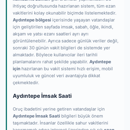
ihtiyaç doğrultusunda hazırlanan sistem, tüm ezan
vakitlerini kolay okunabilir biçimde listelemektedir.
Aydıntepe bölgesi
içerisinde yaşayan vatandaşlar
için geliştirilen sayfada imsak, sabah, öğle, ikindi,
akşam ve yatsı ezanı saatleri ayrı ayrı
görüntülenebilir. Ayrıca sadece günlük veriler değil,
sonraki 30 günün vakit bilgileri de sistemde yer
almaktadır. Böylece kullanıcılar ileri tarihli
planlamalarını rahat şekilde yapabilir.
Aydıntepe
için
hazırlanan bu vakit sistemi hızlı erişim, mobil
uyumluluk ve güncel veri avantajıyla dikkat
çekmektedir.
Aydıntepe İmsak Saati
Oruç ibadetini yerine getiren vatandaşlar için
Aydıntepe İmsak Saati
bilgileri büyük önem
taşımaktadır. İnsanlar özellikle sahur vakitlerini
kaçırmamak adına internet üzerinden sık sık
ezan